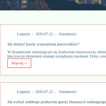
Logistyk
2026-07-22
Aktualności
Jak obniżyć koszty wyposażenia pracowników?
W dynamicznie zmieniającym się środowisku biznesowym, obniże
kluczowym elementem strategii zarządzania zasobami. Firmy cor
Więcej
Jak
obniżyć
koszty
wyposażenia
pracowników?
Logistyk
2026-07-22
Aktualności
Jak wybrać solidnego producenta garaży blaszanych realizująceg