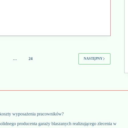
ej
ncji
ach
ka
yjna?
4
…
24
NASTĘPNY
 koszty wyposażenia pracowników?
olidnego producenta garaży blaszanych realizującego zlecenia w