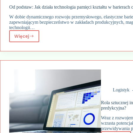
do
Od podstaw: Jak działa technologia pamięci kształtu w barierach
produkcji
pelletu?
W dobie dynamicznego rozwoju przemysłowego, elastyczne barie
zapewniającym bezpieczeństwo w zakładach produkcyjnych, maga
technologii…
Więcej
Od
podstaw:
Jak
działa
technologia
pamięci
kształtu
w
barierach
ochronnych?
Logistyk
Rola sztucznej i
predykcyjna?
Wraz z rozwojem 
wzrasta potencjał
przewidywania p