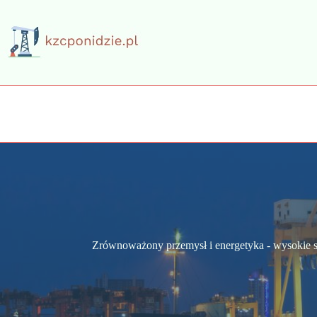
Przejdź
do
treści
Zrównoważony przemysł i energetyka - wysokie st