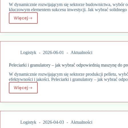
W dynamicznie rozwijającym się sektorze budownictwa, wybór od
kluczowym elementem sukcesu inwestycji. Jak wybrać solidnego 
Więcej
Jak
wybrać
solidnego
producenta
garaży
blaszanych
realizującego
Logistyk
2026-06-01
Aktualności
zlecenia
w
Peleciarki i granulatory – jak wybrać odpowiednią maszynę do pro
Krośnie
W dynamicznie rozwijającym się sektorze produkcji pelletu, wyb
efektywności i jakości. Peleciarki i granulatory – jak wybrać od
Więcej
Peleciarki
i
granulatory
–
jak
wybrać
odpowiednią
Logistyk
2026-04-03
Aktualności
maszynę