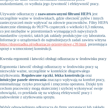
uszkodzeniami, co wydłuża jego żywotność i efektywność pracy.
Używanie odkurzaczy z
zaawansowanymi filtrami HEPA
jest
szczególnie ważne w środowiskach, gdzie obecność pyłów i innych
zanieczyszczeń może wpływać na zdrowie pracowników. Filtry HEPA
skutecznie eliminują do 99,97% cząsteczek o wielkości 0,3 mikrona,
co jest niezbędne w przestrzeniach wymagających najwyższych
standardów czystości, takich jak zakłady produkcyjne czy laboratoria.
Informacje o urządzeniach do najtrudniejszych zadań zawiera witryna
https://doporzadku.pl/odkurzacze-przemyslowe,c39.html
, prezentująca
sprzęt o wzmocnionej konstrukcji.
Kwestia ergonomii i łatwości obsługi odkurzacza w środowisku pracy
Ergonomia i łatwość obsługi odkurzaczy w środowisku pracy są
niezwykle ważne, szczególnie w kontekście długotrwałego
użytkowania.
Regulowane rączki
,
lekka konstrukcja
oraz
intuicyjne panele sterowania
znacząco wpływają na komfort pracy,
minimalizując ryzyko przeciążeń i zmęczenia operatora. Dzięki tym
cechom pracownicy mogą skuteczniej i szybciej wykonywać swoje
obowiązki, co przekłada się na większą efektywność pracy i
zadowolenie z użytkowania sprzętu.
Wybór odpowiedniego odkurzacza do firmy sprzątającej lub zakładu