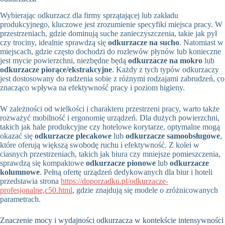
Wybierając odkurzacz dla firmy sprzątającej lub zakładu
produkcyjnego, kluczowe jest zrozumienie specyfiki miejsca pracy. W
przestrzeniach, gdzie dominują suche zanieczyszczenia, takie jak pył
czy trociny, idealnie sprawdzą się
odkurzacze na sucho
. Natomiast w
miejscach, gdzie często dochodzi do rozlewów płynów lub konieczne
jest mycie powierzchni, niezbędne będą
odkurzacze na mokro
lub
odkurzacze piorące/ekstrakcyjne
. Każdy z tych typów odkurzaczy
jest dostosowany do radzenia sobie z różnymi rodzajami zabrudzeń, co
znacząco wpływa na efektywność pracy i poziom higieny.
W zależności od wielkości i charakteru przestrzeni pracy, warto także
rozważyć mobilność i ergonomię urządzeń. Dla dużych powierzchni,
takich jak hale produkcyjne czy hotelowe korytarze, optymalne mogą
okazać się
odkurzacze plecakowe
lub
odkurzacze samoobsługowe
,
które oferują większą swobodę ruchu i efektywność. Z kolei w
ciasnych przestrzeniach, takich jak biura czy mniejsze pomieszczenia,
sprawdzą się kompaktowe
odkurzacze pionowe
lub
odkurzacze
kolumnowe
. Pełną ofertę urządzeń dedykowanych dla biur i hoteli
przedstawia strona
https://doporzadku.pl/odkurzacze-
profesjonalne,c50.html
, gdzie znajdują się modele o zróżnicowanych
parametrach.
Znaczenie mocy i wydajności odkurzacza w kontekście intensywności