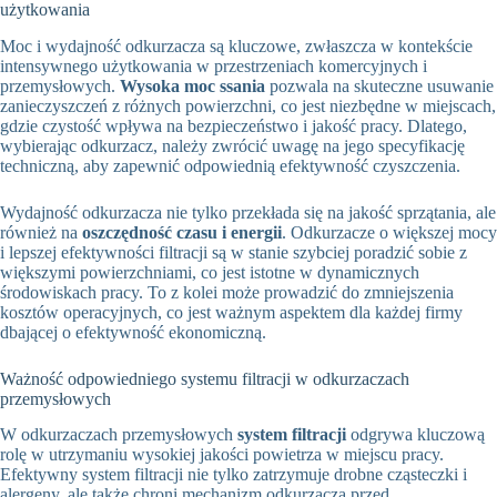
użytkowania
Moc i wydajność odkurzacza są kluczowe, zwłaszcza w kontekście
intensywnego użytkowania w przestrzeniach komercyjnych i
przemysłowych.
Wysoka moc ssania
pozwala na skuteczne usuwanie
zanieczyszczeń z różnych powierzchni, co jest niezbędne w miejscach,
gdzie czystość wpływa na bezpieczeństwo i jakość pracy. Dlatego,
wybierając odkurzacz, należy zwrócić uwagę na jego specyfikację
techniczną, aby zapewnić odpowiednią efektywność czyszczenia.
Wydajność odkurzacza nie tylko przekłada się na jakość sprzątania, ale
również na
oszczędność czasu i energii
. Odkurzacze o większej mocy
i lepszej efektywności filtracji są w stanie szybciej poradzić sobie z
większymi powierzchniami, co jest istotne w dynamicznych
środowiskach pracy. To z kolei może prowadzić do zmniejszenia
kosztów operacyjnych, co jest ważnym aspektem dla każdej firmy
dbającej o efektywność ekonomiczną.
Ważność odpowiedniego systemu filtracji w odkurzaczach
przemysłowych
W odkurzaczach przemysłowych
system filtracji
odgrywa kluczową
rolę w utrzymaniu wysokiej jakości powietrza w miejscu pracy.
Efektywny system filtracji nie tylko zatrzymuje drobne cząsteczki i
alergeny, ale także chroni mechanizm odkurzacza przed