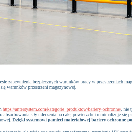
resie zapewnienia bezpiecznych warunków pracy w przestrzeniach ma
ch się warunków przestrzeni magazynowej.
em
https://antersystem.com/kategorie_produktow/bariery-ochronne/
, nie
do absorbowania siły uderzenia na całej powierzchni minimalizuje się p
ynowej.
Dzięki systemowi pamięci materiałowej bariery ochronne p