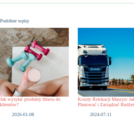
Podobne wpisy
Jak wysyłać produkty fitness do
Koszty Relokacji Maszyn: Ja
klientów?
Planować i Zarządzać Budże
2026-01-08
2024-07-11