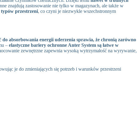
 działanie czynników chemicznych. Dzięki temu
nawet w trudnych
onne znajdują zastosowanie nie tylko w magazynach, ale także w
 typów przestrzeni
, co czyni je niezwykle wszechstronnym
ć do absorbowania energii uderzenia sprawia, że chronią zarówno
mu –
elastyczne bariery ochronne Anter System są łatwe w
iast mocowanie zewnętrzne zapewnia wysoką wytrzymałość na wyrywanie,
owując je do zmieniających się potrzeb i warunków przestrzeni