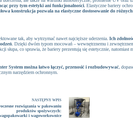
na uderzenia, ale także na warunki atmosferyczne, promienie UV oraz
cąc przy tym estetyki ani funkcjonalności
. Elastyczne bariery ochr
łowa konstrukcja pozwala na elastyczne dostosowanie do różnych
ektowane tak, aby wytrzymać nawet najcięższe uderzenia.
Ich zdolnoś
kodzeń
. Dzięki dwóm typom mocowań – wewnętrznemu i zewnętrzne
cji słupa, co sprawia, że bariery prezentują się estetycznie, natom
nter System można łatwo łączyć, przenosić i rozbudowywać
, dopas
tycznym narzędziem ochronnym.
NASTĘPNY
WPIS
oczesne rozwiązania w pakowaniu
produktów spożywczych:
wagopakowarki i wagoworkownice