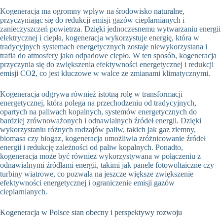
Kogeneracja ma ogromny wpływ na środowisko naturalne,
przyczyniając się do redukcji emisji gazów cieplarnianych i
zanieczyszczeń powietrza. Dzięki jednoczesnemu wytwarzaniu energii
elektrycznej i ciepła, kogeneracja wykorzystuje energię, która w
tradycyjnych systemach energetycznych zostaje niewykorzystana i
trafia do atmosfery jako odpadowe ciepło. W ten sposób, kogeneracja
przyczynia się do zwiększenia efektywności energetycznej i redukcji
emisji CO
2
, co jest kluczowe w walce ze zmianami klimatycznymi.
Kogeneracja odgrywa również istotną rolę w transformacji
energetycznej, która polega na przechodzeniu od tradycyjnych,
opartych na paliwach kopalnych, systemów energetycznych do
bardziej zrównoważonych i odnawialnych źródeł energii. Dzięki
wykorzystaniu różnych rodzajów paliw, takich jak gaz ziemny,
biomasa czy biogaz, kogeneracja umożliwia zróżnicowanie źródeł
energii i redukcję zależności od paliw kopalnych. Ponadto,
kogeneracja może być również wykorzystywana w połączeniu z
odnawialnymi źródłami energii, takimi jak panele fotowoltaiczne czy
turbiny wiatrowe, co pozwala na jeszcze większe zwiększenie
efektywności energetycznej i ograniczenie emisji gazów
cieplarnianych.
Kogeneracja w Polsce stan obecny i perspektywy rozwoju