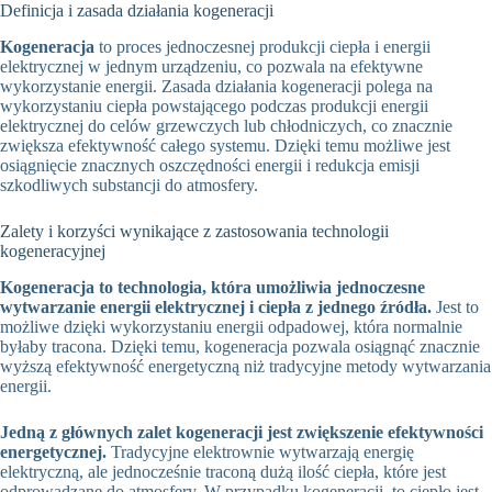
Definicja i zasada działania kogeneracji
Kogeneracja
to proces jednoczesnej produkcji ciepła i energii
elektrycznej w jednym urządzeniu, co pozwala na efektywne
wykorzystanie energii. Zasada działania kogeneracji polega na
wykorzystaniu ciepła powstającego podczas produkcji energii
elektrycznej do celów grzewczych lub chłodniczych, co znacznie
zwiększa efektywność całego systemu. Dzięki temu możliwe jest
osiągnięcie znacznych oszczędności energii i redukcja emisji
szkodliwych substancji do atmosfery.
Zalety i korzyści wynikające z zastosowania technologii
kogeneracyjnej
Kogeneracja to technologia, która umożliwia jednoczesne
wytwarzanie energii elektrycznej i ciepła z jednego źródła.
Jest to
możliwe dzięki wykorzystaniu energii odpadowej, która normalnie
byłaby tracona. Dzięki temu, kogeneracja pozwala osiągnąć znacznie
wyższą efektywność energetyczną niż tradycyjne metody wytwarzania
energii.
Jedną z głównych zalet kogeneracji jest zwiększenie efektywności
energetycznej.
Tradycyjne elektrownie wytwarzają energię
elektryczną, ale jednocześnie traconą dużą ilość ciepła, które jest
odprowadzane do atmosfery. W przypadku kogeneracji, to ciepło jest