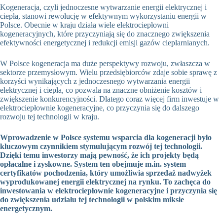
Kogeneracja, czyli jednoczesne wytwarzanie energii elektrycznej i
ciepła, stanowi rewolucję w efektywnym wykorzystaniu energii w
Polsce. Obecnie w kraju działa wiele elektrociepłowni
kogeneracyjnych, które przyczyniają się do znacznego zwiększenia
efektywności energetycznej i redukcji emisji gazów cieplarnianych.
W Polsce kogeneracja ma duże perspektywy rozwoju, zwłaszcza w
sektorze przemysłowym. Wielu przedsiębiorców zdaje sobie sprawę z
korzyści wynikających z jednoczesnego wytwarzania energii
elektrycznej i ciepła, co pozwala na znaczne obniżenie kosztów i
zwiększenie konkurencyjności. Dlatego coraz więcej firm inwestuje w
elektrociepłownie kogeneracyjne, co przyczynia się do dalszego
rozwoju tej technologii w kraju.
Wprowadzenie w Polsce systemu wsparcia dla kogeneracji było
kluczowym czynnikiem stymulującym rozwój tej technologii.
Dzięki temu inwestorzy mają pewność, że ich projekty będą
opłacalne i zyskowne. System ten obejmuje m.in. system
certyfikatów pochodzenia, który umożliwia sprzedaż nadwyżek
wyprodukowanej energii elektrycznej na rynku. To zachęca do
inwestowania w elektrociepłownie kogeneracyjne i przyczynia się
do zwiększenia udziału tej technologii w polskim miksie
energetycznym.