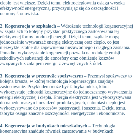
ciepło jest większe. Dzięki temu, elektrociepłownia osiąga wysoką
efektywność energetyczną, przyczyniając się do oszczędności i
ochrony środowiska.
2. Kogeneracja w szpitalach
– Wdrożenie technologii kogeneracyjnej
w szpitalach to kolejny przykład praktycznego zastosowania tej
efektywnej formy produkcji energii. Dzięki temu, szpitale mogą
jednocześnie wytwarzać energię elektryczną oraz ciepło, co jest
niezwykle istotne dla zapewnienia niezawodnego i ciągłego zasilania.
Ponadto, wykorzystanie kogeneracji pozwala na redukcję emisji
szkodliwych substancji do atmosfery oraz obniżenie kosztów
związanych z zakupem energii z zewnętrznych źródeł.
3. Kogeneracja w przemyśle spożywczym
– Przemysł spożywczy to
kolejna branża, w której technologia kogeneracyjna znajduje
zastosowanie. Przykładem może być fabryka mleka, która
wykorzystuje jednostki kogeneracyjne do jednoczesnego wytwarzania
energii elektrycznej i ciepła. Energia elektryczna jest wykorzystywana
do napędu maszyn i urządzeń produkcyjnych, natomiast ciepło jest
wykorzystywane do procesów pasteryzacji i suszenia. Dzięki temu,
fabryka osiąga znaczne oszczędności energetyczne i ekonomiczne.
4. Kogeneracja w budynkach mieszkalnych
– Technologia
kogeneracyjna znajduje również zastosowanie w budynkach