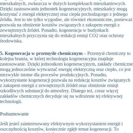
mieszkalnych, zwłaszcza w dużych kompleksach mieszkaniowych.
Dzięki zastosowaniu jednostek kogeneracyjnych, mieszkańcy mogą
korzystać z energii elektrycznej oraz ciepła pochodzącego z jednego
źródła. Jest to nie tylko wygodne, ale również ekonomiczne, ponieważ
pozwala na obniżenie kosztów związanych z zakupem energii z
zewnętrznych źródeł. Ponadto, kogeneracja w budynkach
mieszkalnych przyczynia się do redukcji emisji CO2 oraz ochrony
środowiska.
5. Kogeneracja w przemyśle chemicznym
– Przemysł chemiczny to
kolejna branża, w której technologia kogeneracyjna znajduje
zastosowanie. Dzięki jednostkom kogeneracyjnym, zakłady chemiczne
mogą jednocześnie wytwarzać energię elektryczną oraz ciepło, co jest
niezwykle istotne dla procesów produkcyjnych. Ponadto,
wykorzystanie kogeneracji pozwala na redukcję kosztów związanych
z zakupem energii z zewnętrznych źródeł oraz obniżenie emisji
szkodliwych substancji do atmosfery. Dlatego też, coraz więcej
zakładów chemicznych decyduje się na wdrożenie tej efektywnej
technologii.
Podsumowanie
Jeśli jesteś zainteresowany efektywnym wykorzystaniem energii i
oszczędnością kosztów, koniecznie zgłęb temat kogeneracji. To