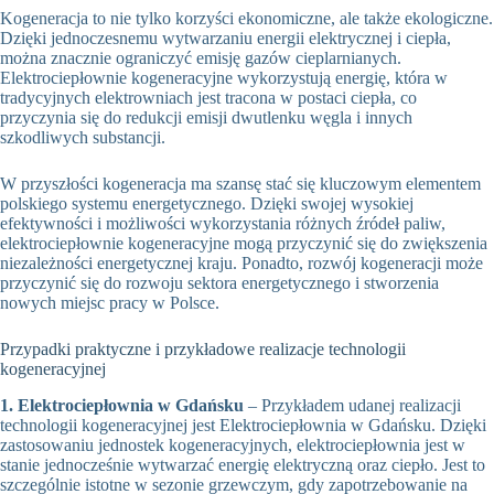
Kogeneracja to nie tylko korzyści ekonomiczne, ale także ekologiczne.
Dzięki jednoczesnemu wytwarzaniu energii elektrycznej i ciepła,
można znacznie ograniczyć emisję gazów cieplarnianych.
Elektrociepłownie kogeneracyjne wykorzystują energię, która w
tradycyjnych elektrowniach jest tracona w postaci ciepła, co
przyczynia się do redukcji emisji dwutlenku węgla i innych
szkodliwych substancji.
W przyszłości kogeneracja ma szansę stać się kluczowym elementem
polskiego systemu energetycznego. Dzięki swojej wysokiej
efektywności i możliwości wykorzystania różnych źródeł paliw,
elektrociepłownie kogeneracyjne mogą przyczynić się do zwiększenia
niezależności energetycznej kraju. Ponadto, rozwój kogeneracji może
przyczynić się do rozwoju sektora energetycznego i stworzenia
nowych miejsc pracy w Polsce.
Przypadki praktyczne i przykładowe realizacje technologii
kogeneracyjnej
1. Elektrociepłownia w Gdańsku
– Przykładem udanej realizacji
technologii kogeneracyjnej jest Elektrociepłownia w Gdańsku. Dzięki
zastosowaniu jednostek kogeneracyjnych, elektrociepłownia jest w
stanie jednocześnie wytwarzać energię elektryczną oraz ciepło. Jest to
szczególnie istotne w sezonie grzewczym, gdy zapotrzebowanie na