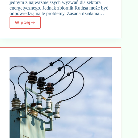
jednym z najważniejszych wyzwań dla sektora
energetycznego. Jednak zbiornik Ruthsa może być
odpowiedzią na te problemy. Zasada działania…
Więcej
Zbiornik
Ruthsa
–
Rewolucja
w
magazynowaniu
energii
czy
efektywna
zasada
działania?