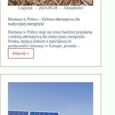
Logistyk
2023-09-28
Aktualności
Biomasa w Polsce – Zielona alternatywa dla
tradycyjnej energetyki
Biomasa w Polsce staje się coraz bardziej popularną
i zieloną alternatywą dla tradycyjnej energetyki.
Polska, będąca jednym z największych
producentów biomasy w Europie, posiada…
Więcej
Biomasa
w
Polsce
–
Zielona
alternatywa
dla
tradycyjnej
energetyki