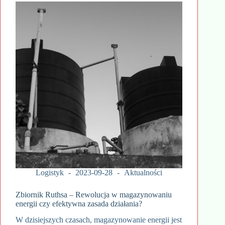
Logistyk
2023-09-28
Aktualności
Zbiornik Ruthsa – Rewolucja w magazynowaniu
energii czy efektywna zasada działania?
W dzisiejszych czasach, magazynowanie energii jest