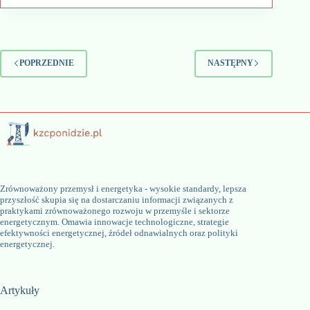
–
jak
technologie
odnawialne
rewolucjonizują
POPRZEDNIE
NASTĘPNY
branżę
Zrównoważony przemysł i energetyka - wysokie standardy, lepsza
przyszłość skupia się na dostarczaniu informacji związanych z
praktykami zrównoważonego rozwoju w przemyśle i sektorze
energetycznym. Omawia innowacje technologiczne, strategie
efektywności energetycznej, źródeł odnawialnych oraz polityki
energetycznej.
Artykuły