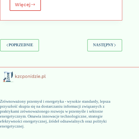
Więcej
Wybierając
firmę
do
recyklingu
metali:
Przewodnik
po
POPRZEDNIE
NASTĘPNY
lokalnych
usługach
recyklingu
Zrównoważony przemysł i energetyka - wysokie standardy, lepsza
przyszłość skupia się na dostarczaniu informacji związanych z
praktykami zrównoważonego rozwoju w przemyśle i sektorze
energetycznym. Omawia innowacje technologiczne, strategie
efektywności energetycznej, źródeł odnawialnych oraz polityki
energetycznej.