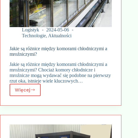
Logistyk
2024-05-06
Technologie
,
Aktualności
Jakie są różnice między komorami chłodniczymi a
mroźniczymi?
Jakie są różnice między komorami chłodniczymi a
mroźniczymi? Chociaż komory chłodnicze i
mroźnicze mogą wydawać się podobne na pierwszy
rzut oka, istnieje wiele kluczowych…
Więcej
Jakie
są
różnice
między
komorami
chłodniczymi
a
mroźniczymi?