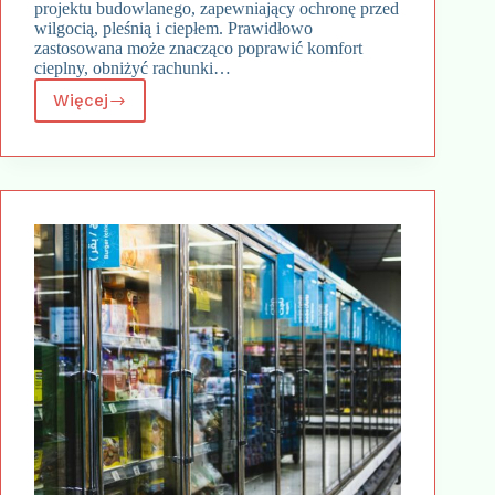
projektu budowlanego, zapewniający ochronę przed
wilgocią, pleśnią i ciepłem. Prawidłowo
zastosowana może znacząco poprawić komfort
cieplny, obniżyć rachunki…
Więcej
Buduj
z
pewnością:
najlepsze
praktyki
wykorzystania
izolacji
fundamentów