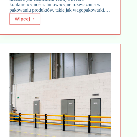
konkurencyjności. Innowacyjne rozwiązania w
pakowaniu produktów, takie jak wagopakowarki,…
Więcej
Nowoczesne
rozwiązania
w
pakowaniu
produktów
spożywczych:
wagopakowarki
i
wagoworkownice