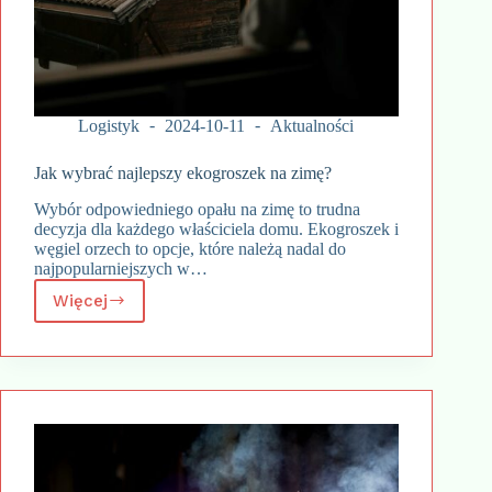
Logistyk
2024-10-11
Aktualności
Jak wybrać najlepszy ekogroszek na zimę?
Wybór odpowiedniego opału na zimę to trudna
decyzja dla każdego właściciela domu. Ekogroszek i
węgiel orzech to opcje, które należą nadal do
najpopularniejszych w…
Więcej
Jak
wybrać
najlepszy
ekogroszek
na
zimę?