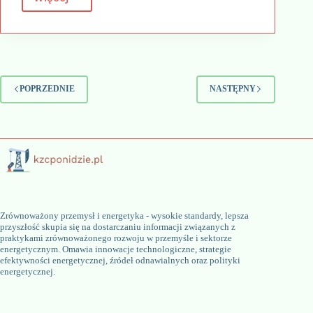
Automatyczne
dozowniki
do
mydła
i
suszarki
do
POPRZEDNIE
NASTĘPNY
rąk
–
kluczowe
elementy
w
nowoczesnych
toaletach
publicznych
Zrównoważony przemysł i energetyka - wysokie standardy, lepsza
przyszłość skupia się na dostarczaniu informacji związanych z
praktykami zrównoważonego rozwoju w przemyśle i sektorze
energetycznym. Omawia innowacje technologiczne, strategie
efektywności energetycznej, źródeł odnawialnych oraz polityki
energetycznej.