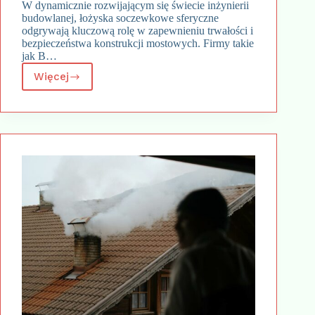
W dynamicznie rozwijającym się świecie inżynierii
budowlanej, łożyska soczewkowe sferyczne
odgrywają kluczową rolę w zapewnieniu trwałości i
bezpieczeństwa konstrukcji mostowych. Firmy takie
jak B…
Więcej
Zastosowanie
łożysk
soczewkowych
sferycznych
w
przemyśle