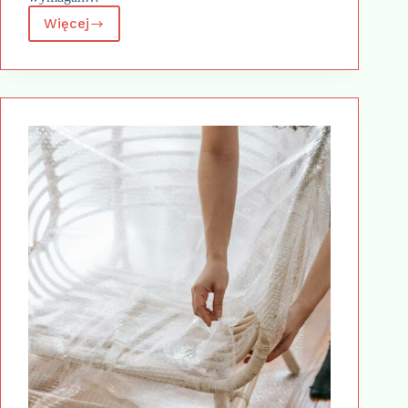
Więcej
Gazy
spawalnicze:
Jakie
wybrać
do
różnych
rodzajów
spawania?