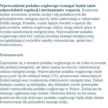
Wprowadzenie podatku węglowego wymagać będzie także
odpowiednich regulacji i mechanizmów wsparcia
. Konieczne
będzie stworzenie systemu zachęt i ulg podatkowych dla
przedsiębiorstw energetycznych, które zainwestują w odnawialne
źródła energii. Ponadto, ważne będzie również wsparcie dla
pracowników sektora węglowego, którzy mogą stracić pracę w
wyniku transformacji energetycznej. Wprowadzenie podatku
węglowego musi być częścią szerokiej strategii energetycznej,
uwzględniającej wszystkie aspekty ekonomiczne, społeczne i
środowiskowe.
Podsumowanie
Zapoznanie się z tematem podatku węglowego to nie tylko wyzwanie
dla polskiej energetyki, ale także szansa na rozwój i transformację
sektora energetycznego. Wprowadzenie podatku węglowego może
przyczynić się do redukcji emisji CO2, promowania odnawialnych
źródeł energii oraz zwiększenia efektywności energetycznej. Dalsze
badania i analizy są niezbędne, aby dokładnie ocenić potencjalne
skutki wprowadzenia podatku węglowego w Polsce. Zachęcam do
dalszego zgłębiania tego tematu i śledzenia debaty na ten temat,
ponieważ decyzje dotyczące podatku węglowego będą miały istotne
konsekwencje dla przyszłości naszego kraju.