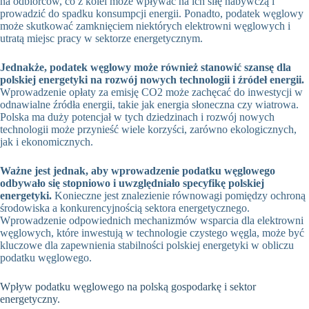
na odbiorców, co z kolei może wpływać na ich siłę nabywczą i
prowadzić do spadku konsumpcji energii. Ponadto, podatek węglowy
może skutkować zamknięciem niektórych elektrowni węglowych i
utratą miejsc pracy w sektorze energetycznym.
Jednakże, podatek węglowy może również stanowić szansę dla
polskiej energetyki na rozwój nowych technologii i źródeł energii.
Wprowadzenie opłaty za emisję CO2 może zachęcać do inwestycji w
odnawialne źródła energii, takie jak energia słoneczna czy wiatrowa.
Polska ma duży potencjał w tych dziedzinach i rozwój nowych
technologii może przynieść wiele korzyści, zarówno ekologicznych,
jak i ekonomicznych.
Ważne jest jednak, aby wprowadzenie podatku węglowego
odbywało się stopniowo i uwzględniało specyfikę polskiej
energetyki.
Konieczne jest znalezienie równowagi pomiędzy ochroną
środowiska a konkurencyjnością sektora energetycznego.
Wprowadzenie odpowiednich mechanizmów wsparcia dla elektrowni
węglowych, które inwestują w technologie czystego węgla, może być
kluczowe dla zapewnienia stabilności polskiej energetyki w obliczu
podatku węglowego.
Wpływ podatku węglowego na polską gospodarkę i sektor
energetyczny.