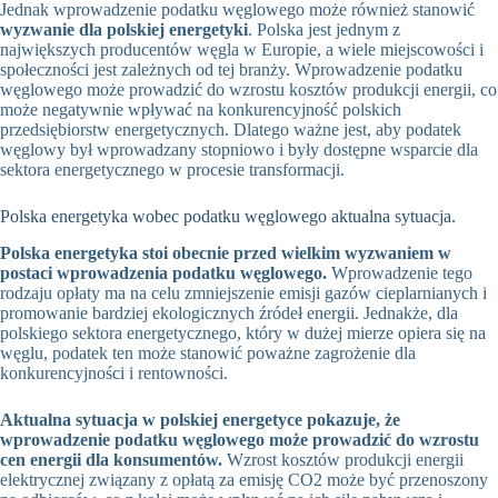
Jednak wprowadzenie podatku węglowego może również stanowić
wyzwanie dla polskiej energetyki
. Polska jest jednym z
największych producentów węgla w Europie, a wiele miejscowości i
społeczności jest zależnych od tej branży. Wprowadzenie podatku
węglowego może prowadzić do wzrostu kosztów produkcji energii, co
może negatywnie wpływać na konkurencyjność polskich
przedsiębiorstw energetycznych. Dlatego ważne jest, aby podatek
węglowy był wprowadzany stopniowo i były dostępne wsparcie dla
sektora energetycznego w procesie transformacji.
Polska energetyka wobec podatku węglowego aktualna sytuacja.
Polska energetyka stoi obecnie przed wielkim wyzwaniem w
postaci wprowadzenia podatku węglowego.
Wprowadzenie tego
rodzaju opłaty ma na celu zmniejszenie emisji gazów cieplarnianych i
promowanie bardziej ekologicznych źródeł energii. Jednakże, dla
polskiego sektora energetycznego, który w dużej mierze opiera się na
węglu, podatek ten może stanowić poważne zagrożenie dla
konkurencyjności i rentowności.
Aktualna sytuacja w polskiej energetyce pokazuje, że
wprowadzenie podatku węglowego może prowadzić do wzrostu
cen energii dla konsumentów.
Wzrost kosztów produkcji energii
elektrycznej związany z opłatą za emisję CO2 może być przenoszony