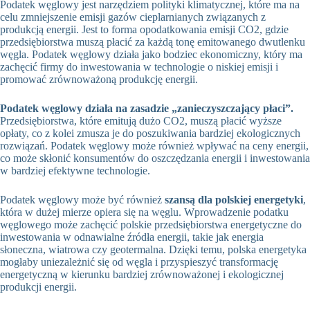
Podatek węglowy jest narzędziem polityki klimatycznej, które ma na
celu zmniejszenie emisji gazów cieplarnianych związanych z
produkcją energii. Jest to forma opodatkowania emisji CO2, gdzie
przedsiębiorstwa muszą płacić za każdą tonę emitowanego dwutlenku
węgla. Podatek węglowy działa jako bodziec ekonomiczny, który ma
zachęcić firmy do inwestowania w technologie o niskiej emisji i
promować zrównoważoną produkcję energii.
Podatek węglowy działa na zasadzie „zanieczyszczający płaci”.
Przedsiębiorstwa, które emitują dużo CO2, muszą płacić wyższe
opłaty, co z kolei zmusza je do poszukiwania bardziej ekologicznych
rozwiązań. Podatek węglowy może również wpływać na ceny energii,
co może skłonić konsumentów do oszczędzania energii i inwestowania
w bardziej efektywne technologie.
Podatek węglowy może być również
szansą dla polskiej energetyki
,
która w dużej mierze opiera się na węglu. Wprowadzenie podatku
węglowego może zachęcić polskie przedsiębiorstwa energetyczne do
inwestowania w odnawialne źródła energii, takie jak energia
słoneczna, wiatrowa czy geotermalna. Dzięki temu, polska energetyka
mogłaby uniezależnić się od węgla i przyspieszyć transformację
energetyczną w kierunku bardziej zrównoważonej i ekologicznej
produkcji energii.