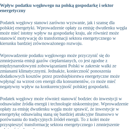
Wpływ podatku węglowego na polską gospodarkę i sektor
energetyczny
Podatek węglowy stanowi zarówno wyzwanie, jak i szansę dla
polskiej energetyki. Wprowadzenie opłaty za emisję dwutlenku węgla
może mieć istotny wpływ na gospodarkę kraju, ale również może
stanowić motywację do transformacji sektora energetycznego w
kierunku bardziej zrównoważonego rozwoju.
Wprowadzenie podatku węglowego może przyczynić się do
zmniejszenia emisji gazów cieplarnianych, co jest zgodne z
międzynarodowymi zobowiązaniami Polski w zakresie walki ze
zmianami klimatycznymi. Jednakże, konieczność ponoszenia
dodatkowych kosztów przez przedsiębiorstwa energetyczne może
wpłynąć na wzrost cen energii dla konsumentów, co może mieć
negatywny wpływ na konkurencyjność polskiej gospodarki.
Podatek węglowy może również stanowić bodziec do inwestycji w
odnawialne źródła energii i technologie niskoemisyjne. Wprowadzenie
opłaty za emisję dwutlenku węgla może sprawić, że inwestycje w
energetykę odnawialną staną się bardziej atrakcyjne finansowo w
porównaniu do tradycyjnych źródeł energii. To z kolei może
przyspieszyć transformację sektora energetycznego i zmniejszenie